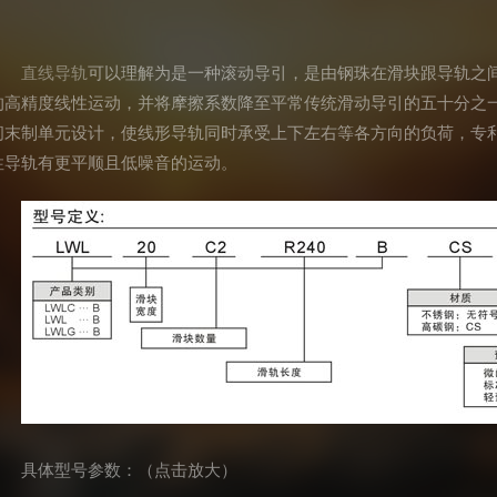
直线导轨
可以理解为是一种滚动导引，是由钢珠在滑块跟导轨之间
的高精度线性运动，并将摩擦系数降至平常传统滑动导引的五十分之
间末制单元设计，使线形导轨同时承受上下左右等各方向的负荷，专利
性导轨有更平顺且低噪音的运动。
具体型号参数：（点击放大）