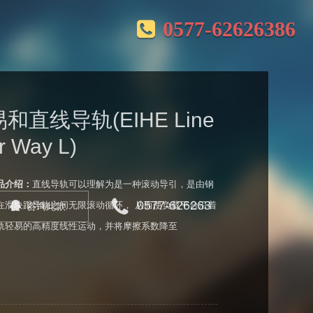
0577-62626386
易和直线导轨(EIHE Line
r Way L)
品介绍：
直线导轨可以理解为是一种滚动导引，是由钢
0577-626263
在滑块跟导轨之间无限滚动循环， 从而使负载平台沿着
咨询此款
轨轻易的高精度线性运动，并将摩擦系数降至
6