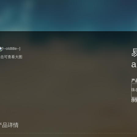
点击可查看大图
a
产
珠
导
8
产品详情